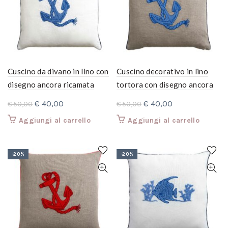
Cuscino da divano in lino con
Cuscino decorativo in lino
disegno ancora ricamata
tortora con disegno ancora
ricamata azzurro
Il
Il
Il
Il
€
40,00
€
40,00
€
50,00
€
50,00
prezzo
prezzo
prezzo
prezzo
Aggiungi al carrello
Aggiungi al carrello
originale
attuale
originale
attuale
era:
è:
era:
è:
€ 50,00.
€ 40,00.
€ 50,00.
€ 40,00.
-20%
-20%