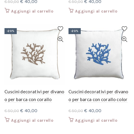
Il
Il
Il
Il
€
40,00
€
40,00
€
50,00
€
50,00
prezzo
prezzo
prezzo
prezzo
Aggiungi al carrello
Aggiungi al carrello
originale
attuale
originale
attuale
era:
è:
era:
è:
€ 50,00.
€ 40,00.
€ 50,00.
€ 40,00.
-20%
-20%
Cuscini decorativi per divano
Cuscini decorativi per divano
o per barca con corallo
o per barca con corallo color
azzurro
Il
Il
Il
Il
€
40,00
€
40,00
€
50,00
€
50,00
prezzo
prezzo
prezzo
prezzo
Aggiungi al carrello
Aggiungi al carrello
originale
attuale
originale
attuale
era:
è:
era:
è: