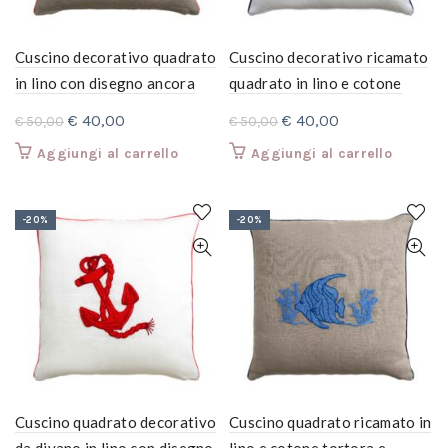
Cuscino decorativo quadrato
Cuscino decorativo ricamato
in lino con disegno ancora
quadrato in lino e cotone
bianco e azzurro
Il
Il
Il
Il
€
40,00
€
40,00
€
50,00
€
50,00
prezzo
prezzo
prezzo
prezzo
Aggiungi al carrello
Aggiungi al carrello
originale
attuale
originale
attuale
era:
è:
era:
è:
€ 50,00.
€ 40,00.
€ 50,00.
€ 40,00.
-20%
-20%
Cuscino quadrato decorativo
Cuscino quadrato ricamato in