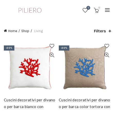
0
0
Filters
Home
Shop
Living
-20%
-20%
Cuscini decorativi per divano
Cuscini decorativi per divano
o per barca bianco con
o per barca color tortora con
corallo arancione
corallo ricamato