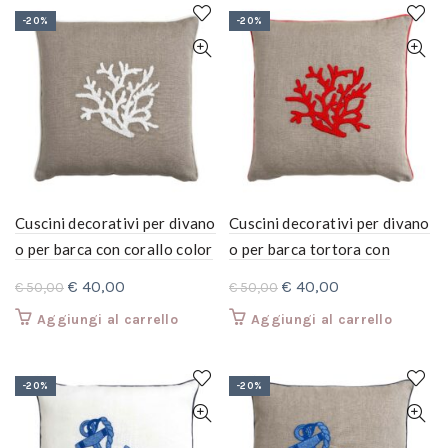
€ 50,00.
€ 40,00.
€ 50,00.
€ 40,00.
-20%
-20%
Cuscini decorativi per divano
Cuscini decorativi per divano
o per barca con corallo color
o per barca tortora con
tortora
corallo arancione
Il
Il
Il
Il
€
40,00
€
40,00
€
50,00
€
50,00
prezzo
prezzo
prezzo
prezzo
Aggiungi al carrello
Aggiungi al carrello
originale
attuale
originale
attuale
era:
è:
era:
è:
€ 50,00.
€ 40,00.
€ 50,00.
€ 40,00.
-20%
-20%