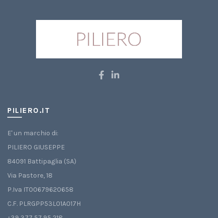
PILIERO.IT
E' un marchio di:
PILIERO GIUSEPPE
84091 Battipaglia (SA)
Via Pastore, 18
P.Iva IT00679620658
C.F. PLRGPP53L01A017H
+39 377 57 95 218