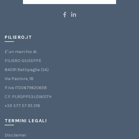
PILIERO.IT
E' un marchio di:
PILIERO GIUSEPPE
84091 Battipaglia (SA)
Via Pastore, 18
P.Iva IT00679620658
C.F. PLRGPP53L01A017H
+39 377 57 95 218
TERMINI LEGALI
Disclaimer