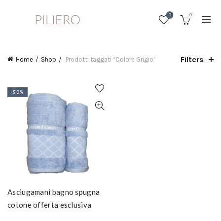
0
0
Filters
Home
Shop
Prodotti taggati “Colore Grigio”
-50%
Asciugamani bagno spugna
cotone offerta esclusiva
coppia grande+piccolo vari