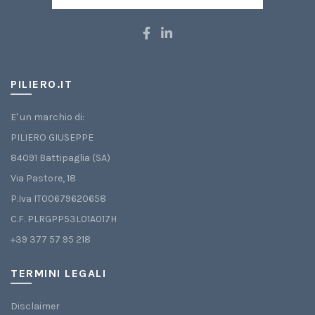
PILIERO.IT
E' un marchio di:
PILIERO GIUSEPPE
84091 Battipaglia (SA)
Via Pastore, 18
P.Iva IT00679620658
C.F. PLRGPP53L01A017H
+39 377 57 95 218
TERMINI LEGALI
Disclaimer