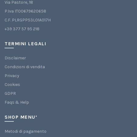
Via Pastore, 18
P.Iva IT00679620658
C.F. PLRGPP53L01A017H
+39 377 57 95 218
TERMINI LEGALI
Disclaimer
Condizioni di vendita
Privacy
Cookies
GDPR
Faqs & Help
SHOP MENU’
Metodi di pagamento