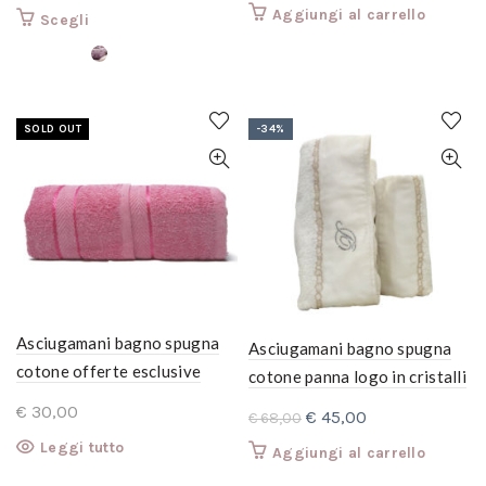
colori
prezzo
prezzo
Aggiungi al carrello
Questo
Scegli
originale
attuale
prodotto
era:
è:
ha
€ 20,00.
più
€ 10,00.
varianti.
SOLD OUT
-34%
Le
opzioni
possono
essere
scelte
nella
pagina
del
prodotto
Asciugamani bagno spugna
Asciugamani bagno spugna
cotone offerte esclusive
cotone panna logo in cristalli
completo 6 pezzi: 3 grandi+3
swarovski originali coppia
€
30,00
Il
Il
€
45,00
€
68,00
ospiti. Rosa
Grande + Ospite
prezzo
prezzo
Leggi tutto
Aggiungi al carrello
originale
attuale