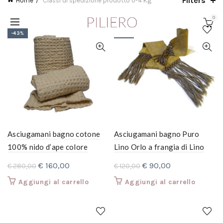
Filters
Home
Classi di spedizione prodotto
0-4 Kg
0
-43%
-25%
Asciugamani bagno cotone
Asciugamani bagno Puro
100% nido d’ape colore
Lino Orlo a frangia di Lino
naturale Opificio dei Sogni 3
Annodato a Mano – Colore
Il
Il
Il
Il
€
160,00
€
90,00
€
280,00
€
120,00
pezzi: coppia asciugamani +
Oro: 2 pezzi Grande e
prezzo
prezzo
prezzo
prezzo
Aggiungi al carrello
Aggiungi al carrello
telo
Piccolo
originale
attuale
originale
attuale
era:
è:
era:
è:
€ 280,00.
€ 160,00.
€ 120,00.
€ 90,00.