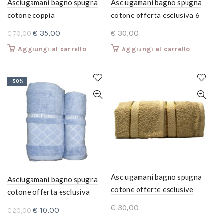
Asciugamani bagno spugna
Asciugamani bagno spugna
cotone coppia
cotone offerta esclusiva 6
grande+ospite, bianca
pezzi 3 grandi + 3 ospite
Il
Il
€
35,00
€
30,00
€
70,00
decorazione pizzo e raso
colori terra
prezzo
prezzo
Aggiungi al carrello
Aggiungi al carrello
operato beige
originale
attuale
era:
è:
€ 70,00.
€ 35,00.
-50%
Asciugamani bagno spugna
Asciugamani bagno spugna
cotone offerte esclusive
cotone offerta esclusiva
completo 6 pezzi: 3 grandi+3
coppia grande+piccolo vari
€
30,00
Il
Il
€
10,00
€
20,00
ospiti. Colore Senape