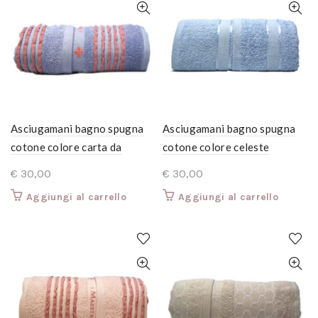
Asciugamani bagno spugna
Asciugamani bagno spugna
cotone colore carta da
cotone colore celeste
zucchero offerta esclusiva 6
offerte esclusive completo 6
€
30,00
€
30,00
pezzi 3 grandi + 3 ospite
pezzi: 3 grandi+3 ospiti.
Aggiungi al carrello
Aggiungi al carrello