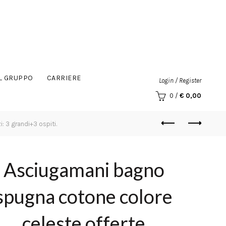
IL GRUPPO
CARRIERE
Login / Register
0
/
€
0,00
 3 grandi+3 ospiti.
Asciugamani bagno
spugna cotone colore
celeste offerte