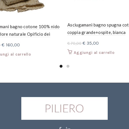
Asciugamani bagno spugna co
mani bagno cotone 100% nido
coppia grande+ospite, bianca
lore naturale Opificio dei
decorazione pizzo e raso oper
 pezzi: coppia asciugamani +
Il
Il
€
35,00
€
70,00
Il
Il
€
160,00
0
beige
prezzo
prezzo
prezzo
prezzo
Aggiungi al carrello
ungi al carrello
originale
attuale
originale
attuale
era:
è:
era:
è:
€ 70,00.
€ 35,00.
€ 280,00.
€ 160,00.