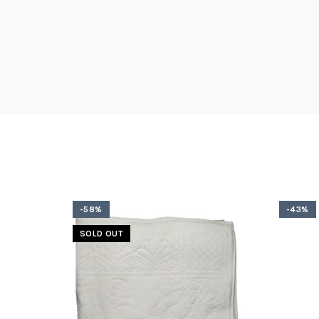
-58%
-43%
SOLD OUT