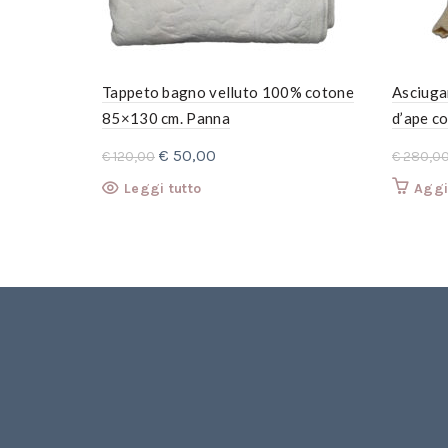
Tappeto bagno velluto 100% cotone
Asciuga
85×130 cm. Panna
d’ape co
Sogni 3
Il
Il
€
50,00
€
120,00
€
280,0
telo
prezzo
prezzo
Leggi tutto
Aggi
originale
attuale
era:
è:
€ 120,00.
€ 50,00.