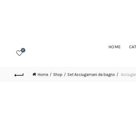
HOME
CA
0
Home
Shop
Set Asciugamani da bagno
Asciugam