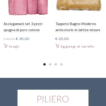
Asciugamani set 3 pezzi
Tappeto Bagno Moderno
spugna di puro cotone
antiscivolo in lattice misure
idrofilo-colori moderni
50×90 cm. Fantasia Beige
Il
Il
€
30,00
€
20,00
€
45,00
PANTONE 2020 –
prezzo
prezzo
Questo
Scegli
Aggiungi al carrello
Grande+Ospite +Telo
originale
attuale
prodotto
era:
è:
ha
€ 45,00.
più
€ 30,00.
varianti.
Le
opzioni
possono
essere
scelte
nella
pagina