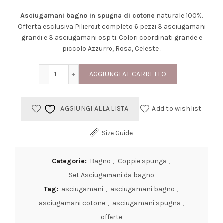
Asciugamani bagno in spugna di cotone
naturale 100%.
Offerta esclusiva Piliero.it completo 6 pezzi 3 asciugamani
grandi e 3 asciugamani ospiti. Colori coordinati grande e
piccolo Azzurro, Rosa, Celeste .
Asciugamani bagno spugna cotone offerte esclusive 
AGGIUNGI AL CARRELLO
AGGIUNGI ALLA LISTA
Add to wishlist
Size Guide
Categorie:
Bagno
,
Coppie spunga
,
Set Asciugamani da bagno
Tag:
asciugamani
,
asciugamani bagno
,
asciugamani cotone
,
asciugamani spugna
,
offerte