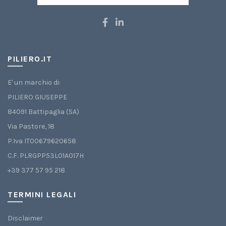
del
prodotto
PILIERO.IT
E' un marchio di:
PILIERO GIUSEPPE
84091 Battipaglia (SA)
Via Pastore, 18
P.Iva IT00679620658
C.F. PLRGPP53L01A017H
+39 377 57 95 218
TERMINI LEGALI
Disclaimer