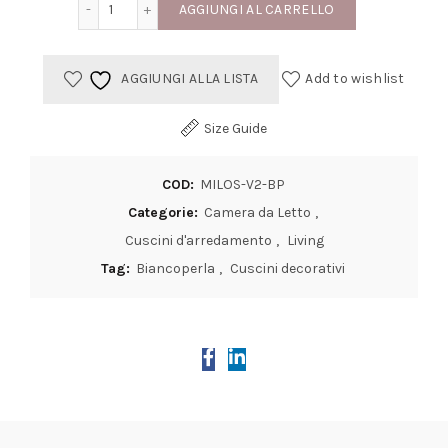
AGGIUNGI AL CARRELLO
originale
attuale
AGGIUNGI ALLA LISTA
Add to wishlist
era:
è:
€ 50,00.
€ 40,00.
Size Guide
COD:
MILOS-V2-BP
Categorie:
Camera da Letto
,
Cuscini d'arredamento
,
Living
Tag:
Biancoperla
,
Cuscini decorativi