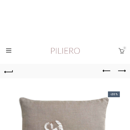
0
-20%