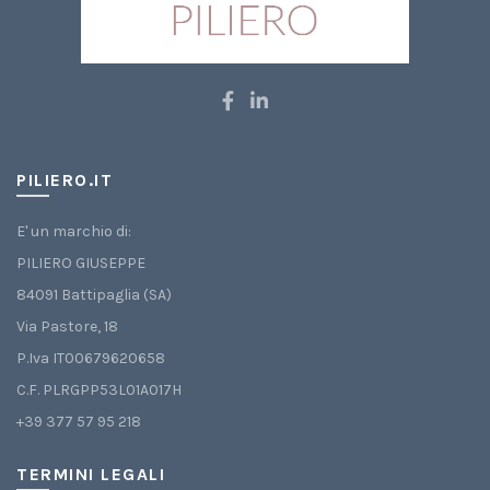
essere
scelte
nella
pagina
del
prodotto
PILIERO.IT
E' un marchio di:
PILIERO GIUSEPPE
84091 Battipaglia (SA)
Via Pastore, 18
P.Iva IT00679620658
C.F. PLRGPP53L01A017H
+39 377 57 95 218
TERMINI LEGALI