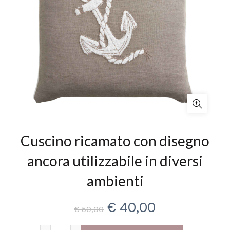
Cuscino ricamato con disegno
ancora utilizzabile in diversi
ambienti
Il
Il
€
40,00
€
50,00
prezzo
prezzo
Cuscino ricamato con disegno ancora utilizzabile in