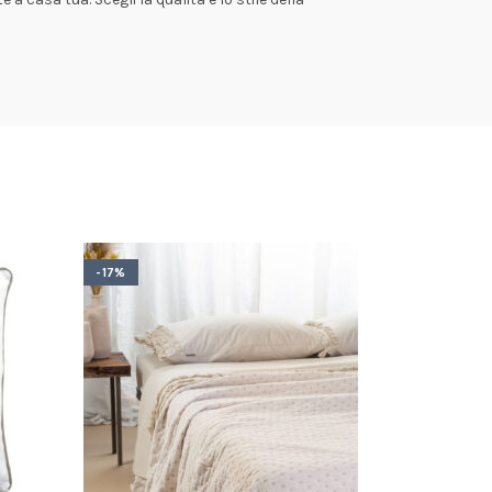
-17%
-12%