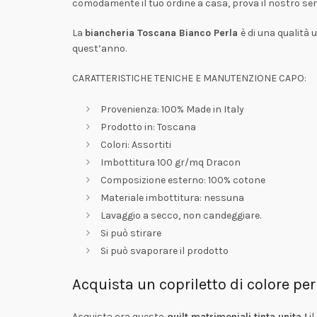
comodamente il tuo ordine a casa, prova il nostro servi
La
biancheria Toscana Bianco Perla
è di una qualità 
quest’anno.
CARATTERISTICHE TENICHE E MANUTENZIONE CAPO:
Provenienza: 100% Made in Italy
Prodotto in: Toscana
Colori: Assortiti
Imbottitura 100 gr/mq Dracon
Composizione esterno: 100% cotone
Materiale imbottitura: nessuna
Lavaggio a secco, non candeggiare.
Si può stirare
Si può svaporare il prodotto
Acquista un copriletto di colore per 
Acquista ora questo
quilt matrimoniali tinta unita !
il