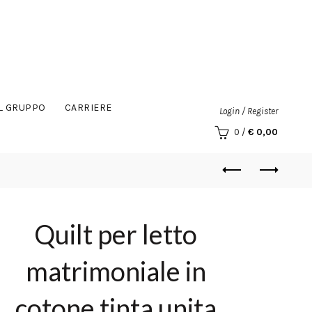
IL GRUPPO
CARRIERE
Login / Register
0
/
€
0,00
Quilt per letto
matrimoniale in
cotone tinta unita