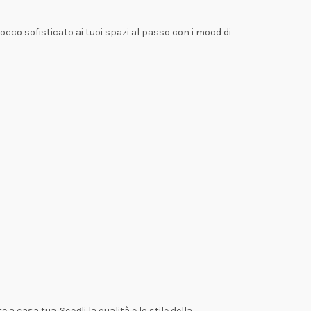
 tocco sofisticato ai tuoi spazi al passo con i mood di
a casa tua. Scegli la qualità e lo stile della