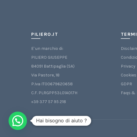
PILIERO.IT
TERMI
E' un marchio di:
Disclai
PILIERO GIUSEPPE
Condizio
84091 Battipaglia (SA)
Privacy
Via Pastore, 18
Cookies
P.Iva IT00679620658
GDPR
C.F. PLRGPP53L01A017H
Faqs & 
+39 377 57 95 218
Hai bisogno di aiuto ?