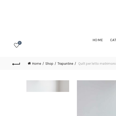
HOME
CA
0
Home
Shop
Trapuntine
Quilt per letto matrimonia