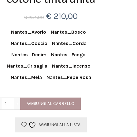
Il
Il
€
210,00
€
254,00
prezzo
prezzo
Nantes_Avorio
Nantes_Bosco
originale
attuale
Nantes_Coccio
Nantes_Corda
era:
è:
Nantes_Denim
Nantes_Fango
Nantes_Grisaglia
Nantes_Incenso
€ 254,00.
€ 210,00.
Nantes_Mela
Nantes_Pepe Rosa
Quilt per letto matrimoniale in cotone tinta unita quantità
AGGIUNGI AL CARRELLO
AGGIUNGI ALLA LISTA