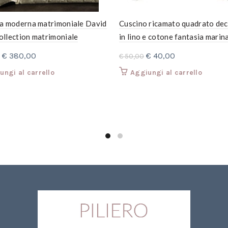
a moderna matrimoniale David
Cuscino ricamato quadrato de
llection matrimoniale
in lino e cotone fantasia marin
le 270×270.
Il
Il
Il
Il
€
380,00
€
40,00
€
50,00
prezzo
prezzo
prezzo
prezzo
ungi al carrello
Aggiungi al carrello
originale
attuale
originale
attuale
era:
è:
era:
è:
€ 466,00.
€ 380,00.
€ 50,00.
€ 40,00.