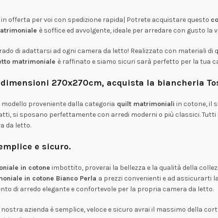
, in offerta per voi con spedizione rapida| Potrete acquistare questo
co
atrimoniale
è soffice ed avvolgente, ideale per arredare con gusto la 
rado di adattarsi ad ogni camera da letto! Realizzato con materiali di
letto matrimoniale
è raffinato e siamo sicuri sarà perfetto per la tua 
a dimensioni 270x270cm, acquista la biancheria Tos
 modello proveniente dalla categoria
quilt matrimoniali
in cotone, il
atti, si sposano perfettamente con arredi moderni o più classici. Tutti 
 da letto.
emplice e sicuro.
oniale in cotone
imbottito, proverai la bellezza e la qualità della colle
moniale in cotone
Bianco Perla
a prezzi convenienti e ad assicurarti la 
to di arredo elegante e confortevole per la propria camera da letto.
 nostra azienda è semplice, veloce e sicuro avrai il massimo della cort