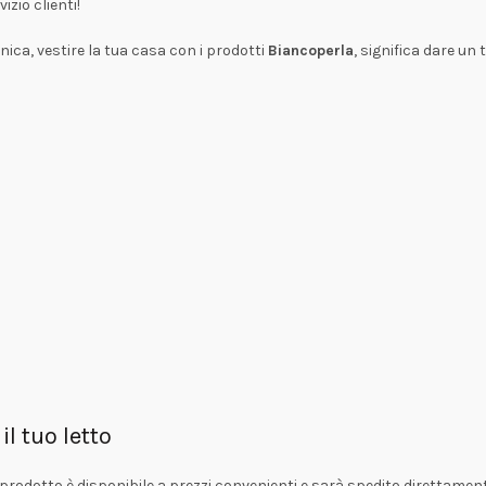
zio clienti!
unica, vestire la tua casa con i prodotti
Biancoperla
, significa dare un
il tuo letto
 prodotto è disponibile a prezzi convenienti e sarà spedito direttamente 