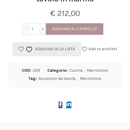
€
212,00
Glacetta refrigeratore vino da tavolo in marmo qua
AGGIUNGI AL CARRELLO
AGGIUNGI ALLA LISTA
Add to wishlist
COD:
029
Categorie:
Cucina
,
Marmolove
Tag:
Accessori da tavola
,
Marmolove