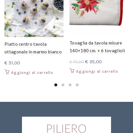
Tovaglia da tavola misure
Piatto centro tavola
140×180 cm. + 6 tovaglioli
ottagonale in marmo bianco
misure 45×45 cm. Puro
di Carrara
Il
Il
€
35,00
€
70,00
€
51,00
cotone Bianca. Bordura e
prezzo
prezzo
Aggiungi al carrello
Aggiungi al carrello
ricamo rosso
originale
attuale
era:
è:
€ 70,00.
€ 35,00.