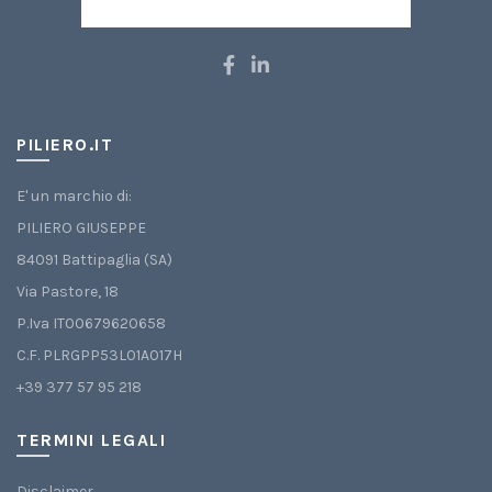
PILIERO.IT
E' un marchio di:
PILIERO GIUSEPPE
84091 Battipaglia (SA)
Via Pastore, 18
P.Iva IT00679620658
C.F. PLRGPP53L01A017H
+39 377 57 95 218
TERMINI LEGALI
Disclaimer