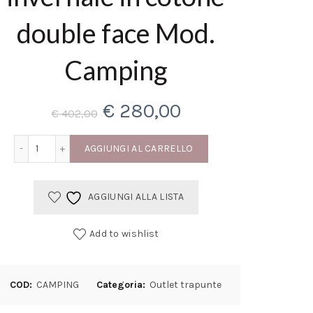
double face Mod.
Camping
Il
Il
€
280,00
€
402,00
prezzo
prezzo
Trapunta matrimoniale invernale in cotone double face Mod
AGGIUNGI AL CARRELLO
originale
attuale
AGGIUNGI ALLA LISTA
era:
è:
€ 402,00.
€ 280,00.
Add to wishlist
COD:
CAMPING
Categoria:
Outlet trapunte