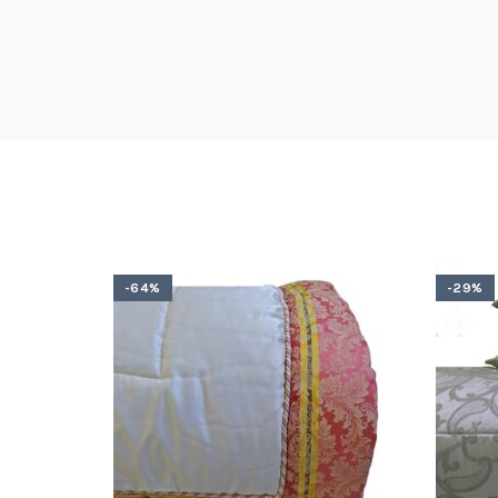
-64%
-29%