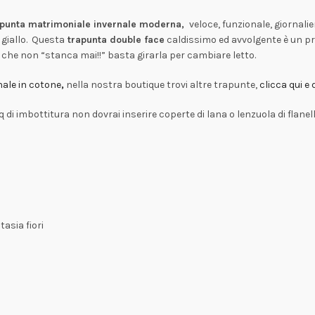
apunta matrimoniale invernale moderna,
veloce, funzionale, giornali
 giallo. Questa
trapunta double face
caldissimo ed avvolgente è un pro
che non “stanca mai!!” basta girarla per cambiare letto.
nale in cotone
,
nella nostra boutique trovi altre trapunte,
clicca qui e
 di imbottitura non dovrai inserire coperte di lana o lenzuola di flanel
tasia fiori