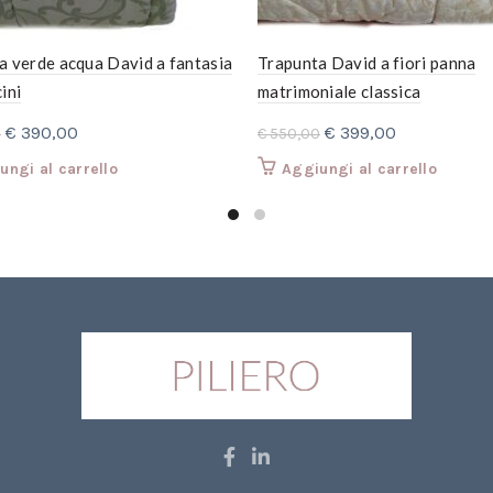
a verde acqua David a fantasia
Trapunta David a fiori panna
ini
matrimoniale classica
Il
Il
Il
Il
€
390,00
€
399,00
0
€
550,00
prezzo
prezzo
prezzo
prezzo
ungi al carrello
Aggiungi al carrello
originale
attuale
originale
attuale
era:
è:
era:
è:
€ 550,00.
€ 390,00.
€ 550,00.
€ 399,00.