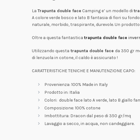
La
Trapunta double face
Camping e’ un modello di
tr
A colore verde bosco e lato B fantasia di fiori su fondo
naturale,
morbido,
traspirante, durevole.
Un prodotto 
Oltre a questa fantastica
trapunta double face
inver
Utilizzando questa
trapunta double face
da 350 gr mq
di lenzuola in cotone, il caldo è assicurato !
CARATTERISTICHE TENICHE E MANUTENZIONE CAPO:
Provenienza: 100% Made in Italy
Prodotto in: Italia
Colori: double face lato A verde, lato B giallo fan
Composizione: 100% cotone
Imbottitura: Dracon dal peso di 350 gr/mq
Lavaggio a secco, in acqua, non candeggiare.