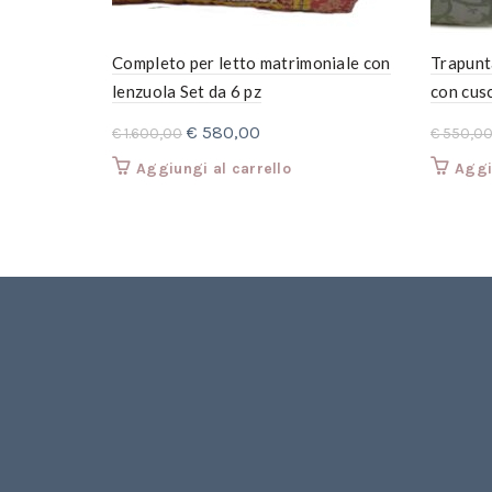
Completo per letto matrimoniale con
Trapunt
lenzuola Set da 6 pz
con cusc
Il
Il
€
580,00
€
1.600,00
€
550,0
prezzo
prezzo
Aggiungi al carrello
Aggi
originale
attuale
era:
è:
€ 1.600,00.
€ 580,00.