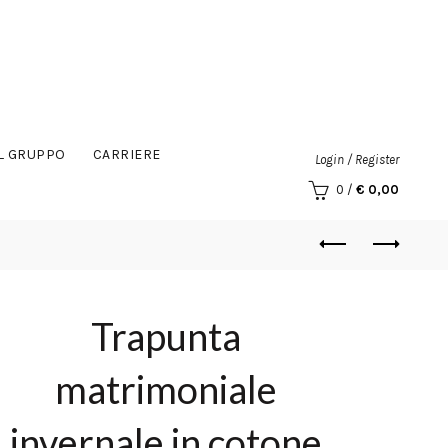
IL GRUPPO
CARRIERE
Login / Register
0
/
€
0,00
Trapunta
matrimoniale
invernale in cotone