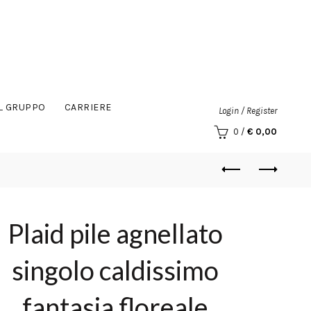
IL GRUPPO
CARRIERE
Login / Register
0
/
€
0,00
Plaid pile agnellato
singolo caldissimo
fantasia floreale