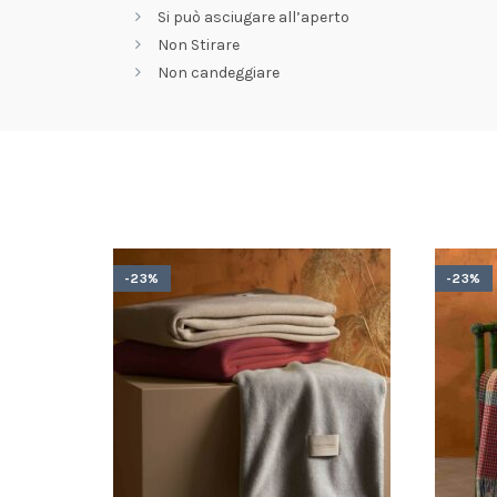
Si può asciugare all’aperto
Non Stirare
Non candeggiare
-23%
-23%