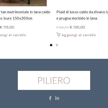
rtan matrimoniale in lana caldo
Plaid di lusso caldo da divano 
no isure 150x200cm
e prugna morbido in lana
Il
Il
Il
Il
€
115,00
€
130,00
€
166,00
prezzo
prezzo
prezzo
prezzo
ungi al carrello
Aggiungi al carrello
originale
attuale
originale
attuale
era:
è:
era:
è:
€ 149,00.
€ 115,00.
€ 166,00.
€ 130,00.