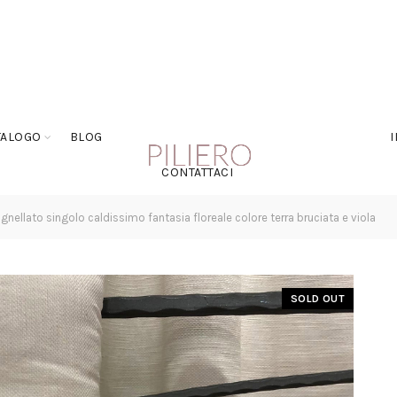
TALOGO
BLOG
CONTATTACI
agnellato singolo caldissimo fantasia floreale colore terra bruciata e viola
SOLD OUT