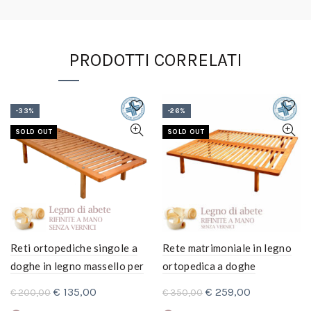
PRODOTTI CORRELATI
-33%
-26%
SOLD OUT
SOLD OUT
Reti ortopediche singole a
Rete matrimoniale in legno
doghe in legno massello per
ortopedica a doghe
letti Singoli.
Il
Il
Il
Il
€
135,00
€
259,00
€
200,00
€
350,00
prezzo
prezzo
prezzo
prezzo