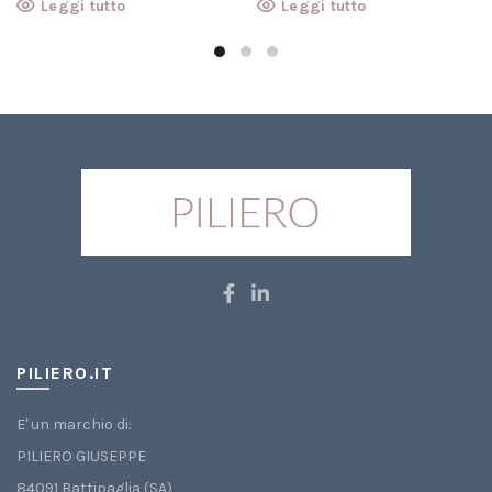
Leggi tutto
Leggi tutto
originale
attuale
originale
attuale
era:
è:
era:
è:
€ 200,00.
€ 135,00.
€ 350,00.
€ 259,00.
PILIERO.IT
E' un marchio di:
PILIERO GIUSEPPE
84091 Battipaglia (SA)