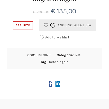
Il
Il
€
135,00
€
200,00
prezzo
prezzo
AGGIUNGI ALLA LISTA
ESAURITO
originale
attuale
Add to wishlist
era:
è:
€ 200,00.
€ 135,00.
COD:
CNL01NR
Categoria:
Reti
Tag:
Rete singola