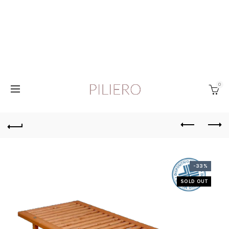
0
-33%
SOLD OUT