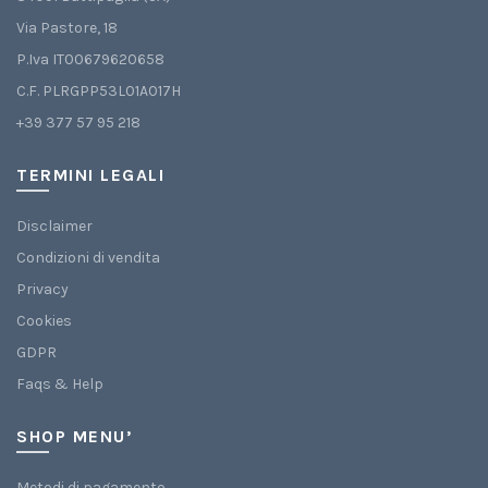
Via Pastore, 18
P.Iva IT00679620658
C.F. PLRGPP53L01A017H
+39 377 57 95 218
TERMINI LEGALI
Disclaimer
Condizioni di vendita
Privacy
Cookies
GDPR
Faqs & Help
SHOP MENU’
Metodi di pagamento