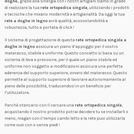
doghe,
grazie alla sinergia con i nostri artigiani siamo in grado
di realizzare la tua
rete ortopedica singola
, utilizzando i prodotti
e tecniche che mixano modernità e artigianalità. Da oggi la tua
rete a doghe in legno
avrà qualità, ecosostenibilità e
robustezza, tutto a portata di click !
Il sistema di progettazione di questa
rete ortopedica singola a
doghe in legno
assicura un piano d’appoggio per il vostro
materasso, stabile e uniforme. Questo concetto si basa su un
sistema di leva e pressione, per il quale un piano stabile ed
uniforme non soggetto a modificazioni assicura una perfetta
aderenza del supporto superiore, ovvero del materasso. Questo
permette al supporto superiore di lavorare autonomamente al
pieno delle possibilità, traducendosi in un beneficio per
l’utilizzatore.
Perchè stancarsi con il cercare una
rete ortopedica singola
,
acquistando il nostro prodotto potrai decidere tu se installarli o
meno, magari con il tempo cambi letto e la rete puoi utilizzarla
come vuoi con o senza piedi !