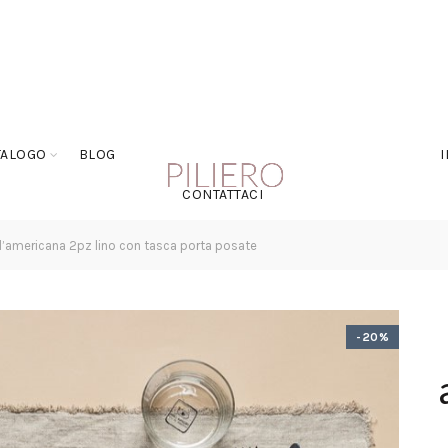
TALOGO
BLOG
CONTATTACI
ll’americana 2pz lino con tasca porta posate
-20%