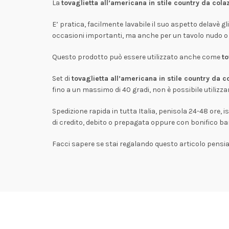
La
tovaglietta all’americana in stile country da cola
E’ pratica, facilmente lavabile il suo aspetto delavè g
occasioni importanti, ma anche per un tavolo nudo o 
Questo prodotto può essere utilizzato anche come
to
Set di
tovaglietta all’americana in stile country da c
fino a un massimo di 40 gradi, non è possibile utilizz
Spedizione rapida in tutta Italia, penisola 24-48 ore, 
di credito, debito o prepagata oppure con bonifico ba
Facci sapere se stai regalando questo articolo pensi