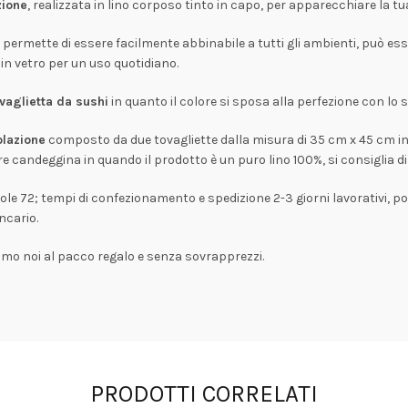
zione
, realizzata in lino corposo tinto in capo, per apparecchiare la t
li permette di essere facilmente abbinabile a tutti gli ambienti, può e
in vetro per un uso quotidiano.
vaglietta da sushi
in quanto il colore si sposa alla perfezione con lo s
olazione
composto da due tovagliette dalla misura di 35 cm x 45 cm in c
are candeggina in quando il prodotto è un puro lino 100%, si consiglia d
isole 72; tempi di confezionamento e spedizione 2-3 giorni lavorativi, 
ncario.
amo noi al pacco regalo e senza sovrapprezzi.
PRODOTTI CORRELATI