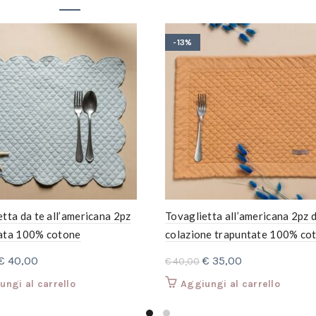
-13%
tta da te all’americana 2pz
Tovaglietta all’americana 2pz 
ata 100% cotone
colazione trapuntate 100% co
Il
Il
Il
Il
€
40,00
€
35,00
€
40,00
prezzo
prezzo
prezzo
prezzo
ungi al carrello
Aggiungi al carrello
originale
attuale
originale
attuale
era:
è:
era:
è: