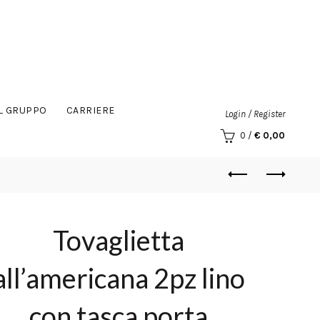
IL GRUPPO
CARRIERE
Login / Register
0
/
€
0,00
Tovaglietta
all’americana 2pz lino
con tasca porta