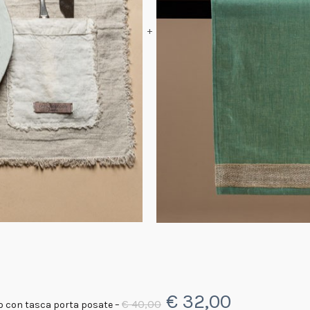
+
Il
Il
€
32,00
€
40,00
no con tasca porta posate
–