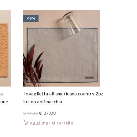
-16%
-10%
da
Tovaglietta all’americana country 2pz
Sottopiatto
tone
in lino antimacchia
cotone trap
Il
Il
Il
€
37,00
€
37
€
44,00
€
41,00
prezzo
prezzo
prez
Aggiungi al carrello
Aggiungi
originale
attuale
orig
era:
è:
era: