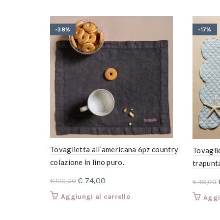
-38%
-17%
Tovaglietta all’americana 6pz country
Tovaglie
colazione in lino puro.
trapunt
Il
Il
€
74,00
€
120,00
€
48,00
prezzo
prezzo
Aggiungi al carrello
Aggi
originale
attuale
era:
è: