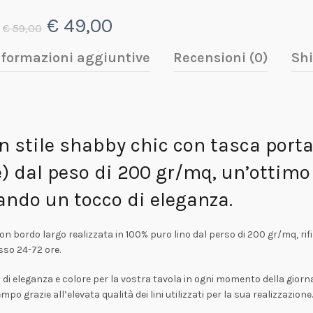
prezzo
prezzo
Il
Il
€
49,00
€
59,00
–
originale
attuale
prezzo
prezzo
nformazioni aggiuntive
Recensioni (0)
Shi
era:
è:
originale
attuale
€ 40,00.
€ 32,00.
era:
è:
n stile shabby chic con tasca porta
€ 59,00.
€ 49,00.
) dal peso di 200 gr/mq, un’ottimo 
ando un tocco di eleganza.
n bordo largo realizzata in 100% puro lino dal perso di 200 gr/mq, rif
sso 24-72 ore.
o di eleganza e colore per la vostra tavola in ogni momento della gior
 grazie all’elevata qualità dei lini utilizzati per la sua realizzazione.