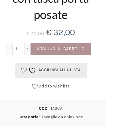
posate
Il
Il
€
32,00
€
40,00
prezzo
prezzo
Tovaglietta all'americana 2pz lino con tasca porta posate q
AGGIUNGI AL CARRELLO
originale
attuale
AGGIUNGI ALLA LISTA
era:
è:
€ 40,00.
€ 32,00.
Add to wishlist
COD:
TASCA
Categoria:
Tovaglie da colazione