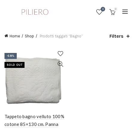
0
0
Filters
Home
Shop
Prodotti taggati “Bagno”
-58%
SOLD OUT
Tappeto bagno velluto 100%
cotone 85×130 cm. Panna