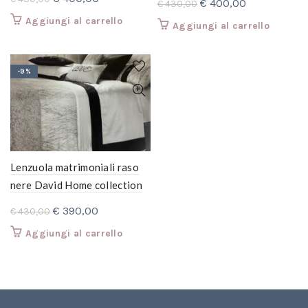
Il
Il
€
400,00
€
430,00
prezzo
prezzo
prezzo
prezzo
Aggiungi al carrello
Aggiungi al carrello
originale
attuale
originale
attuale
era:
è:
era:
è:
€ 430,00.
€ 400,00.
€ 430,00.
€ 400,00.
-9%
Lenzuola matrimoniali raso
nere David Home collection
set completo
Il
Il
€
390,00
€
430,00
prezzo
prezzo
Aggiungi al carrello
originale
attuale
era:
è:
€ 430,00.
€ 390,00.