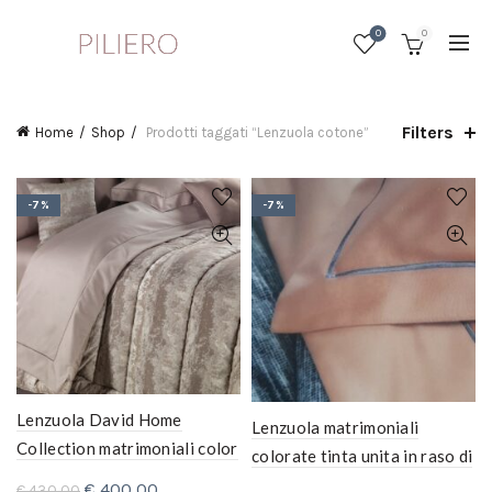
0
0
Filters
Home
Shop
Prodotti taggati “Lenzuola cotone”
-7%
-7%
Lenzuola David Home
Lenzuola matrimoniali
Collection matrimoniali color
colorate tinta unita in raso di
tortora dim 260×290 Cm
cotone
Il
Il
€
400,00
€
430,00