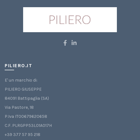
PILIERO.IT
E' un marchio di:
PILIERO GIUSEPPE
84091 Battipaglia (SA)
Via Pastore, 18
P.Iva IT00679620658
C.F. PLRGPP53L01A017H
+39 377 57 95 218