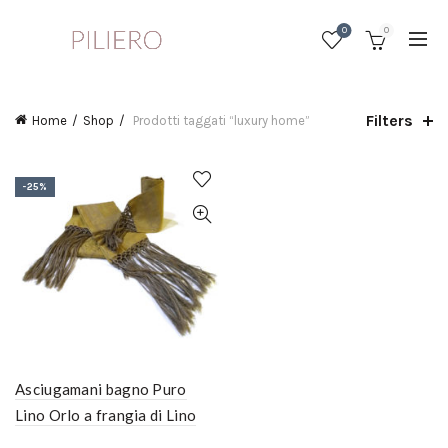
0
0
Filters
Home
Shop
Prodotti taggati “luxury home”
-25%
Asciugamani bagno Puro
Lino Orlo a frangia di Lino
Annodato a Mano – Colore