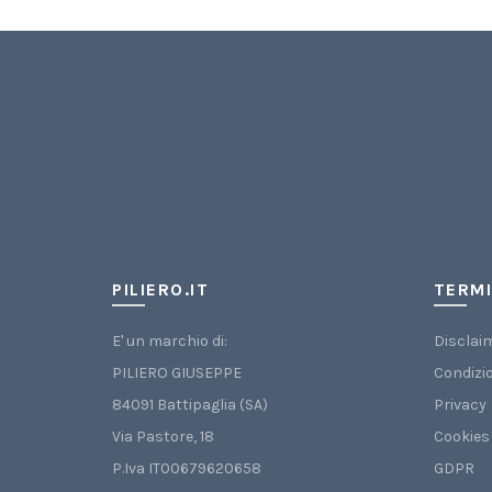
PILIERO.IT
TERMI
E' un marchio di:
Disclai
PILIERO GIUSEPPE
Condizio
84091 Battipaglia (SA)
Privacy
Via Pastore, 18
Cookies
P.Iva IT00679620658
GDPR