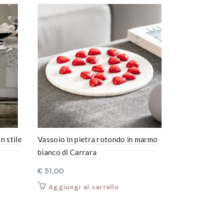
-26%
n stile
Vassoio in pietra rotondo in marmo
Tovaglia re
bianco di Carrara
raso con ru
Il
€
51,00
€
5
€
720,00
pr
Aggiungi al carrello
Aggiungi
ori
era
€ 