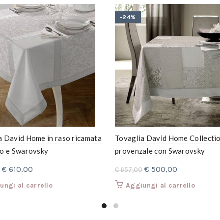
-24%
a David Home in raso ricamata
Tovaglia David Home Collectio
zo e Swarovsky
provenzale con Swarovsky
Il
Il
Il
Il
€
610,00
€
500,00
€
657,00
prezzo
prezzo
prezzo
prezzo
ungi al carrello
Aggiungi al carrello
originale
attuale
originale
attuale
era:
è:
era:
è:
€ 795,00.
€ 610,00.
€ 657,00.
€ 500,00.