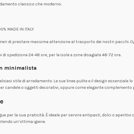
redamento classico che moderno.
00% MADE IN ITALY
rieri di prestare massima attenzione al trasporto dei nostri pacchi. 
 di spedizione 24-48 ore, per le isole e zone disagiate 48-72 ore.
ign minimalista
lsiasi stile di arredamento. Le sue linee pulite e il design essenziale
 per candele o oggetti decorativi, oppure come elegante complemento p
e
e per la sua praticità. È ideale per servire antipasti, dolci o aperitivi 
antendo un’ottima igiene.