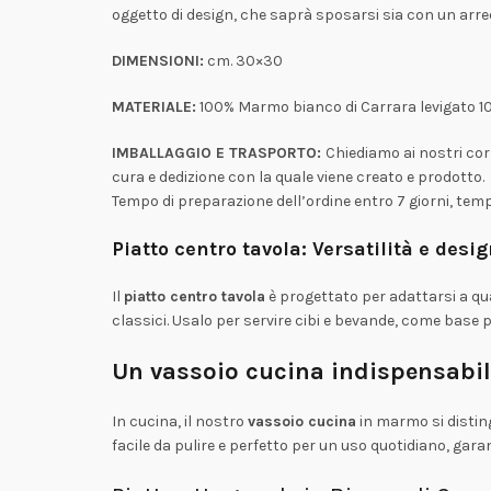
oggetto di design, che saprà sposarsi sia con un ar
DIMENSIONI:
cm. 30×30
MATERIALE:
100% Marmo bianco di Carrara levigato 1
IMBALLAGGIO E TRASPORTO:
Chiediamo ai nostri cor
cura e dedizione con la quale viene creato e prodotto.
Tempo di preparazione dell’ordine entro 7 giorni, tempi
Piatto centro tavola: Versatilità e des
Il
piatto centro tavola
è progettato per adattarsi a qua
classici. Usalo per servire cibi e bevande, come base
Un vassoio cucina indispensabil
In cucina, il nostro
vassoio cucina
in marmo si distingu
facile da pulire e perfetto per un uso quotidiano, gar