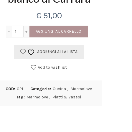
€
51,00
Piatto centro tavola ottagonale in marmo bianco di Carrara
AGGIUNGI AL CARRELLO
AGGIUNGI ALLA LISTA
Add to wishlist
COD:
021
Categorie:
Cucina
,
Marmolove
Tag:
Marmolove
,
Piatti & Vassoi