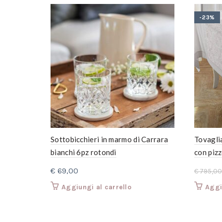
-23%
Sottobicchieri in marmo di Carrara
Tovagli
bianchi 6pz rotondi
con piz
€
69,00
€
795,00
Aggiungi al carrello
Aggi